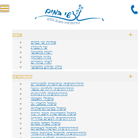
אודות
חוגי שחייה מעצימים לפעוטות
טיפול במים חמים לפתרון כאבי
אודות שי במים
וילדים
גב ומפרקים
שי דננברג
ייעוץ מקצועי
נקיון המתקן
איך בוחרים?
בלוג ומידע מקצועי
צוות מטפלים ומורים מקצועי
התעמלות במים לבריאות הגוף
הידרותרפיה
ומכיל
והנפש
הידרותרפיה שיקומית למבוגרים
הידרותרפיה לילדים ונוער
הידרותרפיה לתינוקות
טיפולי וואטסו
טיפול בכאבי גב
טיפול בפיברומיאלגיה
התייעצו עם שי בעניינכם
מתקן חדש, נקי ואסתטי –
טיפול בהפרעות קשב וריכוז
הפרטי!
במים ומחוץ למים
הידרותרפיה לנשים בהיריון
טיפול בפחד ממים
הידרותרפיה לטיפול באוטיזם
שי במים - הידרותרפיה, לימודי
הידרותרפיה לטיפול בשיתוק מוחי