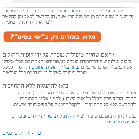
בנוסף, טיפולים שונים
שניתנים במרכז שי במים על ידי צוות מטפלים
מקצועי ומיומן - ובהם
וואטסו
, ג'אהרה ועוד - הוכחו כבעלי השפעות
פיזיולוגיות ומניעתיות מן המעלה הראשונה, הן בהקשר לכאב והן בהקשר
לבריאות ולחיוניות יומיומית.
האם שחייה טיפולית מוכרת על ידי קופות החולים?
בזכות יעילותה, הידרותרפיה הוכרה בעשור וחצי האחרונים ככלי טיפולי
ראשון במעלה! מרכז שי במים
נבחר על ידי קופות החולים הגדולות
, כספק
מוביל ומוערך לטיפול במים חמים לכל הגילאים.
בואו להתנסות ללא התחייבות
אנו מזמינים את כל תושבי כפר סבא והישובים הסמוכים (רעננה, פתח
תקווה, הוד השרון ובכלל כל אזור השרון), להגיע אלינו, להתנסות
ולהתרשם ללא כל התחייבות - ולקבל החלטה על בסיס חוויה
אישית.
בנוסף ניתן לתאם גם שיעורי
שחייה לתינוקות
,
שחייה לילדים ונוער
וכן
שחייה למבוגרים
.
עוד - אודות שי במים