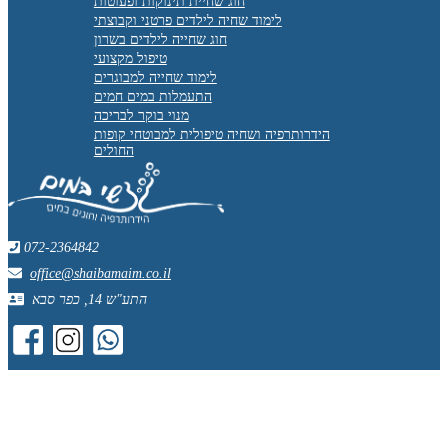
חוג שחיית תינוקות ופעוטות
לימוד שחיה לילדים פרטני וקבוצתי
חוג שחייה לילדים בשרון
טיפול מקצועי
לימוד שחייה למבוגרים
התעמלות במים חמים
מנוי בוקר לבריכה
הידרותרפיה ושחיה טיפולית למבוטחי קופות
החולים
072-2364842
office@shaibamaim.co.il
התע"ש 14, כפר סבא
שלחו
עבור
עבור
ל
לדף
לדף
טיפולי
האינסטגרם
הפייסבוק
הידרותרפיה
של
של
(שחייה
טיפולי
טיפולי
טיפולית)
הידרותרפיה
הידרותרפיה
ושיעורי
(שחייה
(שחייה
שחייה
טיפולית)
טיפולית)
הודעה
ושיעורי
ושיעורי
דרך
שחייה
שחייה
ווטסאפ