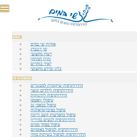
טופס בקשה ליעוץ (מקצועי בלבד):
שם מלא
אודות
טלפון
אודות שי במים
שי דננברג
דוא"ל
ייעוץ מקצועי
נקיון המתקן
איך בוחרים?
שאלה
בלוג ומידע מקצועי
הידרותרפיה
הידרותרפיה שיקומית למבוגרים
הידרותרפיה לילדים ונוער
הידרותרפיה לתינוקות
טיפולי וואטסו
דף הבית
טיפול בכאבי גב
בלוג ומידע מקצועי
טיפול בפיברומיאלגיה
טיפול בהפרעות קשב וריכוז
בלוג ומידע מקצועי
הידרותרפיה לנשים בהיריון
טיפול בפחד ממים
הידרותרפיה לטיפול באוטיזם
הידרותרפיה לטיפול בשיתוק מוחי