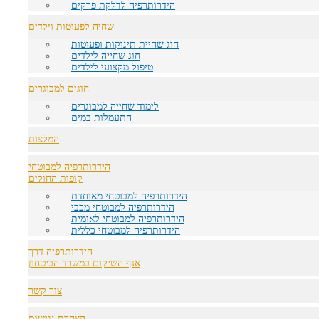
הידרותרפיה לדלקת פרקים
שחיה לפעוטות וילדים
חוג שחיית תינוקות ופעוטות
חוג שחייה לילדים
טיפול מקצועי לילדים
חוגים למבוגרים
לימוד שחייה למבוגרים
התעמלות במים
15 עובדות מעניינות על עולם השחייה
המלצות
איך שוחים שחיית חזה
הידרותרפיה למבוטחי
איך שוחים שחיית חתירה
קופות החולים
איך שוחים שחיית גב
הידרותרפיה למבוטחי מאוחדת
הידרותרפיה למבוטחי מכבי
איך שוחים שחיית פרפר
הידרותרפיה למבוטחי לאומית
הידרותרפיה למבוטחי כללית
כמה קלוריות שורפים בשחייה
הידרותרפיה דרך
ניקיון המים בבריכה - 7 צעדים למים נקיים
אגף השיקום במשרד הביטחון
למה לא מומלץ לעשות פיפי בבריכה
צור קשר
שאלות ותשובות על טיפולי הידרותרפיה
הצהרת נגישות