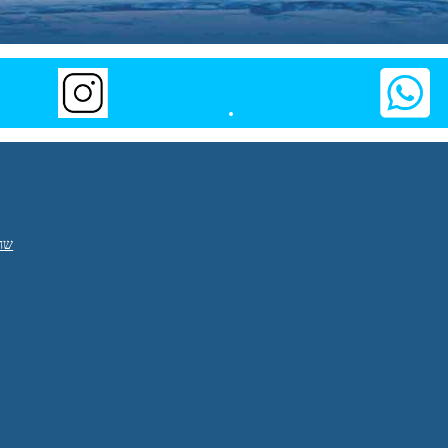
שלחו
עבור
ל
לדף
טיפולי
האינסטגרם
ותרפיה
של
(שחייה
טיפולי
יפולית)
הידרותרפיה
ושיעורי
(שחייה
שחייה
טיפולית)
הודעה
ושיעורי
דרך
שחייה
ווטסאפ
שחי