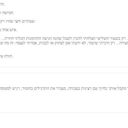
חודש אחד של הרגשת ניצחון סיפוק הבנה שהנה הגיע הרג לו חיכיתי יותר מדי זמן.
חמישה שעורים שבהם הבנתי לראשונה עד כמה נכון המשפט: הסבלנות תמיד משתלמת.
שעתיים וחצי שהיו רק בשבילי. למעני זמן שהיה שווה זהב, זמן לחתור להצלחה, להאמין שהכל אפשרי.
איש אחד מוכשר עם סבלנות אין קץ שעשה הכל, אבל הכל, כדי לעזור לי להסתער קדימה.
 רק בשעור השלישי הצלחתי להבין ולעכל שהנה הגיעה ההזדמנות הבלתי חוזרת... עכ
רה... רק חיכיתי שיגמר, לא ידעתי אם לצחוק או לבכות, אמרתי לעצמי: זה מה שרצי
תודה על הזכות שניתנה לי לעבוד אתך, תודה על רגעים קטנים של אכפתיות. יישר כוח.
 מקבל אותך בחיוך עם רצינות בעבודה, מעביר את התרגילים בהומור, רגיש למטופל 