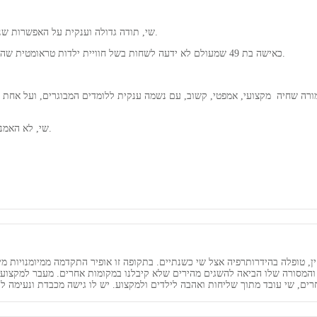
שי, תודה גדולה וענקית על האפשרות שניתנה לי באמצעותך לחוות למידת שחיה באופן אחר ושונה ממה שחוויתי עד כה.
כאישה בת 49 שמעולם לא ידעה לשחות בשל חוויית ילדות טראומטית שהטביעה חותמה בי עד כה, בריכה וים גרמו לי לפחד ורתיעה, וזאת בלשון המעטה.
מורה שחיה מקצועי, אמפטי, קשוב, עם נשמה ענקית ללומדים המבוגרים, ועל אחת 
שי, לא האמנתי בתחילה שלאחר מס' שעורים תביא אותי להישג שבו אני שוחה. פשוט שוחה.
שיתוק מוחין, טופלה בהידרותרפיה אצל שי כשנתיים. בתקופה זו אופיר התקדמה ממיומנוי
המסורה שלו הביאה להשגים מהירים שלא קיבלנו במקומות אחרים. מעבר למקצוענו