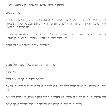
סימה בנפשי, אמא של אסף וחן - ראשון לציון
לשי המקסים
יתם אפשר לצעוד... זכינו להכיר אותך, אדם עם נשמה ענקית, מקצועי שיודע
בסוף השיעור יהיה קרב הורדת ידיים וברגע שילד אוהב את המטפל שלו התוצאות
מדברות בעד עצמן.
אז שוב תודה רבה על כל מה שעשית בשביל הילדים שלי, על האיכפתיות הרבה
והעבודה שבאה מהבטן ומהלב וזה לא מובן מאליו.
אוהבים אותך מאוד סימה חן ואסף.
שרית מזרחי, אמא של יונתן - תל-אביב
שי היקר
רוצים להודות לך מעומק הלב!
כמו דג במים , העצמת אותו בכל מפגש ואפשרת לו להרגיש יכול ומסוגל על אף
נכותו .
בטוחים כי ילדים רבים יזכו להיתרם מדרך החיים שלך במים