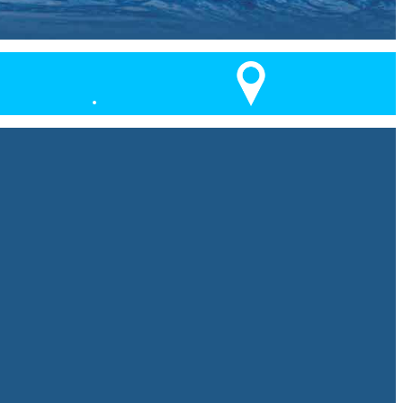
הידר
ט