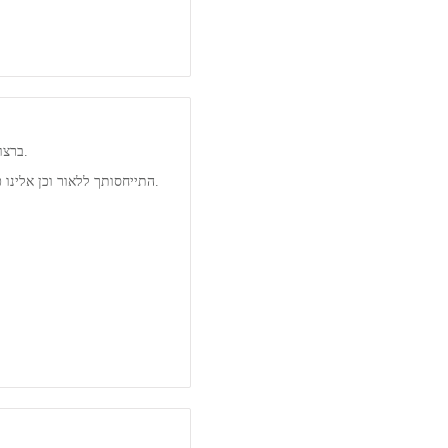
ברצוננו להודות לך על טיפולי ההידרותרפיה הנפלאים שאתה מעניק לבננו ליאור, על היחס החם והלבבי, ההתחשבות, ההבנה הסבלנות ושיתוף הפעולה לאורך כל הדרך.
התייחסותך ללאור וכן אלינו כהורים ראויה לציון לשבח, תודה על הטיפול המסור, במיוחד כשליאור נמצא בבריכה ללא מכשיר שמיעה ובוודאי זה קשה וכרוך במאמץ מיוחד על מנת לתקשר איתו.