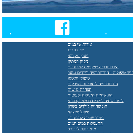
עבור
לדף
הפייסבוק
של
טיפולי
הידרותרפיה
אודות שי במים
(שחייה
טיפולית)
ושיעורי
שי דננברג
שחייה
ייעוץ מקצועי
ניקיון המתקן
הידרותרפיה שיקומית למבוגרים
יה טיפולית - הידרותרפיה לילדים ונוער
טיפולי וואטסו
הידרותרפיה לכאבי גב ומפרקים
הצהרת נגישות
חוג שחיית תינוקות ופעוטות
לימוד שחיה לילדים פרטני וקבוצתי
חוג שחייה לילדים בשרון
טיפול מקצועי
לימוד שחייה למבוגרים
התעמלות במים חמים
מנוי בוקר לבריכה