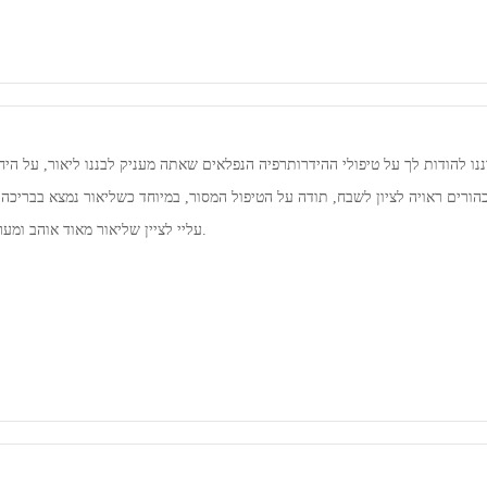
עליי לציין שליאור מאוד אוהב ומעריך אותך על היחס החם והלבבי, ואנו בטוחים שיש עוד ילדים שמרגישים כמותו.