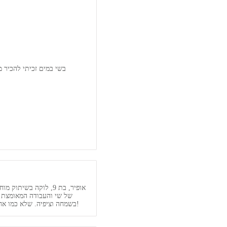
בשי במים זכיתי להכיר 
אופיר, בת 9, לוקה ב
של שי והעבודה המאומצת ו
בשמחה וציפיה. שלא כמו אחרים, שי עובד מתוך שליחות ואהבה לילדים ולמקצוע. יש לו גישה מכבדת ונעימה לילדים, והוא משלב הרבה הומור וצחוק שהופכים את לימוד השחיה לחוויה מהנה!