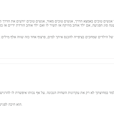
אנשים טובים באמצא הדרך, אנשים טובים מאוד, אנשים טובים יודעים את הדרך וא
שנה סוג הפגיעה, אם ילד אוהב מוזיקה אז תשיר לו ואם ילד אוהב הורדת ידיים אז 
של הילדים שמחכים בציפייה להכנס איתך למים, פרצוף אחד כזה שווה אלף מילים 
 למד במחיצתך לא רק את עקרונות השחיה הנכונה..על אף נכותו איפשרת לו להרגיש 
הוא חיכה לפגישות איתך, היית לו כמו אח גדול ולנו ההורים תמיד אוזן קשבת, מעודדת ומיעצת.